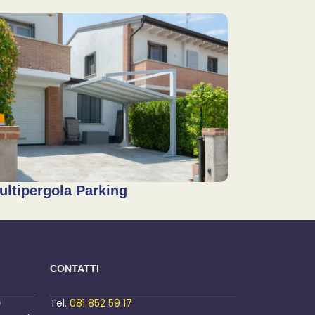
ultipergola Parking
CONTATTI
)
Tel.
081 852 59 17