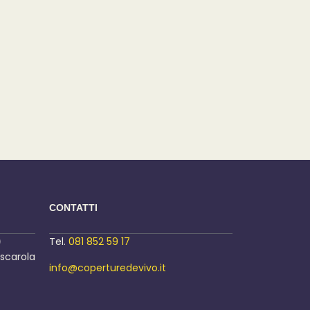
CONTATTI
)
Tel.
081 852 59 17
ascarola
info@coperturedevivo.it