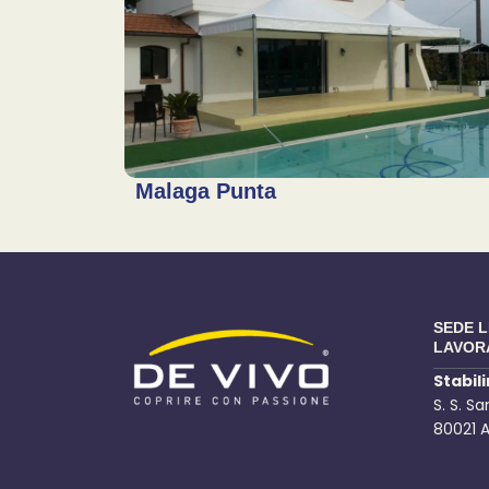
Malaga Punta
SEDE 
LAVOR
Stabil
S. S. S
80021 A