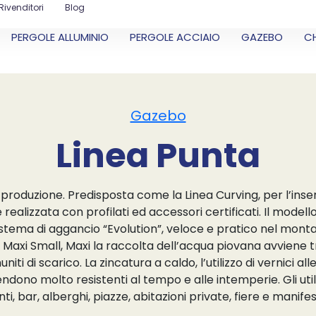
Rivenditori
Blog
PERGOLE ALLUMINIO
PERGOLE ACCIAIO
GAZEBO
C
Gazebo
Linea Punta
a produzione. Predisposta come la Linea Curving, per l’inser
 realizzata con profilati ed accessori certificati. Il model
istema di aggancio “Evolution”, veloce e pratico nel mont
 Maxi Small, Maxi la raccolta dell’acqua piovana avviene t
ti di scarico. La zincatura a caldo, l’utilizzo di vernici all
rendono molto resistenti al tempo e alle intemperie. Gli uti
nti, bar, alberghi, piazze, abitazioni private, fiere e manifes